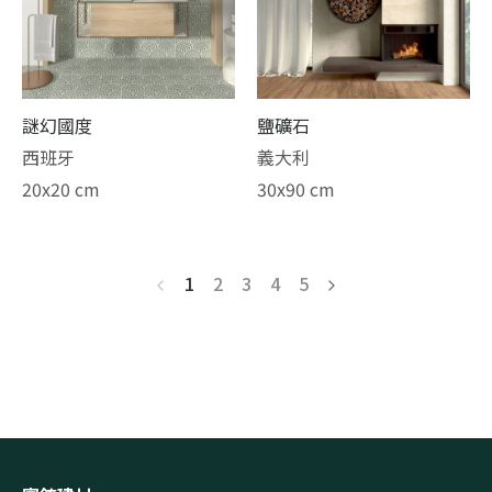
謎幻國度
鹽礦石
西班牙
義大利
20x20 cm
30x90 cm
1
2
3
4
5