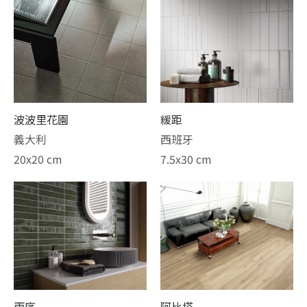
波波里花園
緩距
義大利
西班牙
20x20 cm
7.5x30 cm
雨序
阿比塔