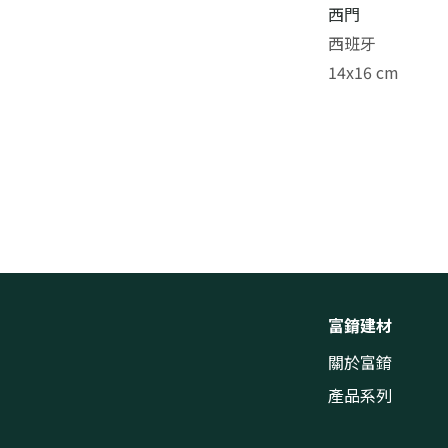
西門
西班牙
14x16 cm
富錥建材
關於富錥
產品系列