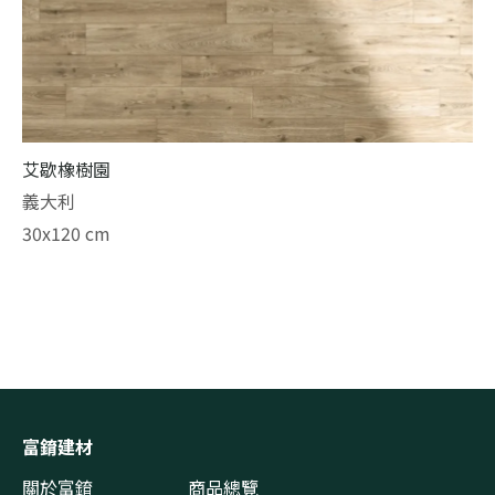
艾歇橡樹園
義大利
30x120 cm
富錥建材
關於富錥
商品總覽