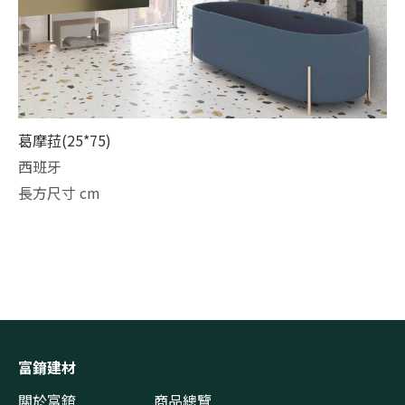
葛摩菈(25*75)
西班牙
長方尺寸 cm
富錥建材
關於富錥
商品總覽