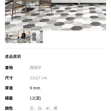
產品資訊
產地
西班牙
尺寸
23x27
cm
厚度
9 mm
模面
12(混)
顏色
灰
、
白
、
米
、
黑