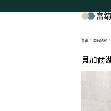
富錥
商品總覽
貝加爾湖