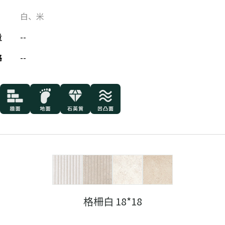
白
、
米
量
--
格
--
格柵白 18*18