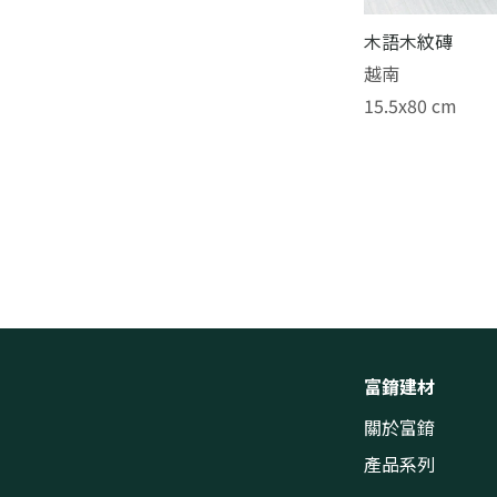
木語木紋磚
越南
15.5x80 cm
富錥建材
關於富錥
產品系列