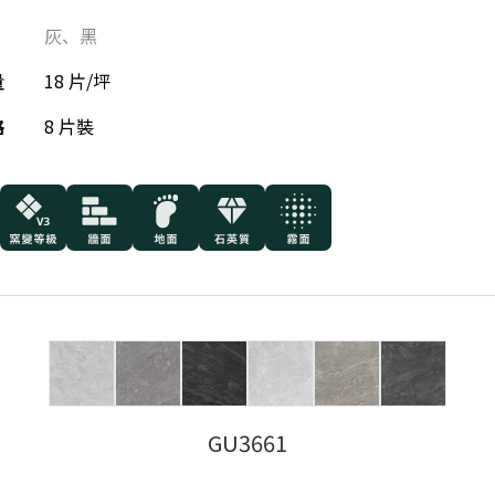
灰
、
黑
量
18 片/坪
格
8 片裝
GU3661