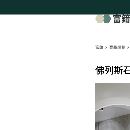
富錥
商品總覽
佛列斯