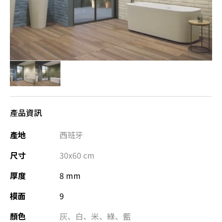
產品資訊
產地
西班牙
尺寸
30x60
cm
厚度
8 mm
模面
9
顏色
灰
、
白
、
米
、
綠
、
藍