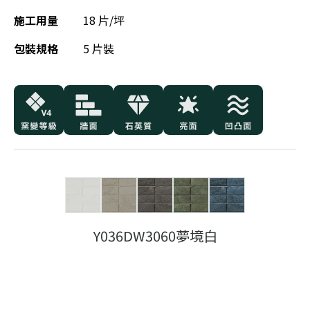
施工用量
18 片/坪
包裝規格
5 片裝
Y036DW3060夢境白