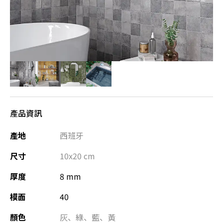
產品資訊
產地
西班牙
尺寸
10x20
cm
厚度
8 mm
模面
40
顏色
灰
、
綠
、
藍
、
黃