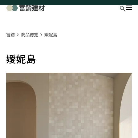
富錥
商品總覽
嬡妮島
嬡妮島