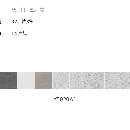
灰
、
白
、
藍
、
黑
量
32.5 片/坪
格
14 片裝
Y5020A1