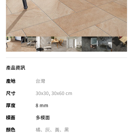
產品資訊
產地
台灣
尺寸
30x30
,
30x60
cm
厚度
8 mm
模面
多模面
顏色
橘
、
灰
、
黃
、
黑