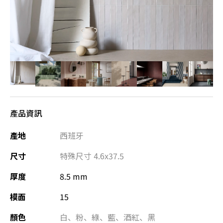
產品資訊
產地
西班牙
尺寸
特殊尺寸
4.6x37.5
厚度
8.5 mm
模面
15
顏色
白
、
粉
、
綠
、
藍
、
酒紅
、
黑