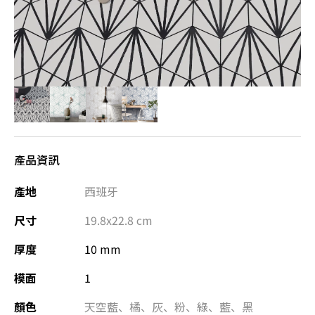
產品資訊
產地
西班牙
尺寸
19.8x22.8
cm
厚度
10 mm
模面
1
顏色
天空藍
、
橘
、
灰
、
粉
、
綠
、
藍
、
黑