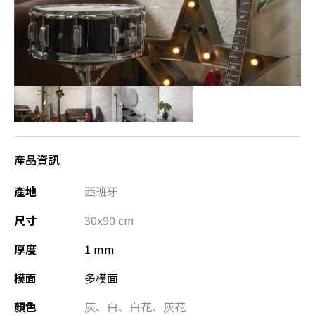
產品資訊
產地
西班牙
尺寸
30x90
cm
厚度
1 mm
模面
多模面
顏色
灰
、
白
、
白花、灰花