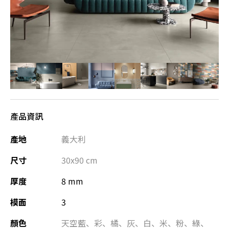
產品資訊
產地
義大利
尺寸
30x90
cm
厚度
8 mm
模面
3
顏色
天空藍
、
彩
、
橘
、
灰
、
白
、
米
、
粉
、
綠
、