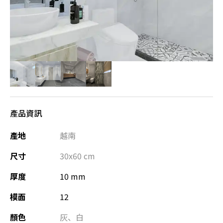
產品資訊
產地
越南
尺寸
30x60
cm
厚度
10 mm
模面
12
顏色
灰
、
白