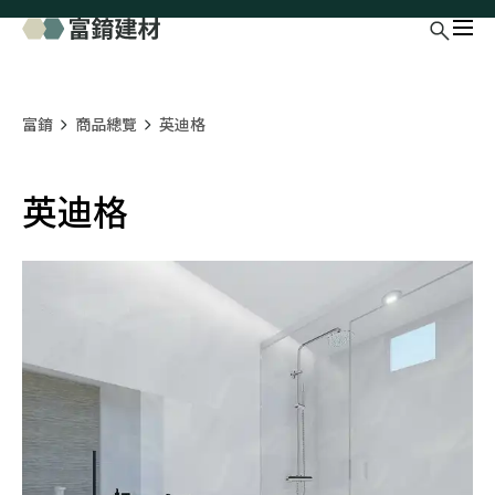
富錥
商品總覽
英迪格
英迪格