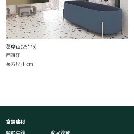
葛摩菈(25*75)
西班牙
長方尺寸 cm
富錥建材
關於富錥
商品總覽