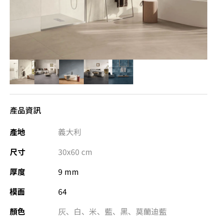
產品資訊
產地
義大利
尺寸
30x60
cm
厚度
9 mm
模面
64
顏色
灰
、
白
、
米
、
藍
、
黑
、
莫蘭迪藍