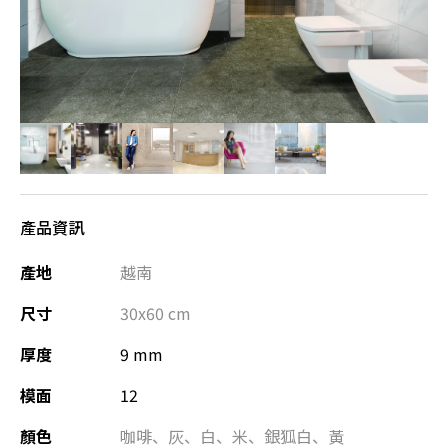
產品資訊
產地
越南
尺寸
30x60
cm
厚度
9 mm
模面
12
顏色
咖啡
、
灰
、
白
、
米
、
銀狐白
、
黃