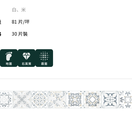
白
、
米
量
81 片/坪
格
30 片裝