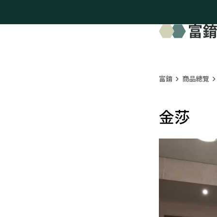
富錥
商品總覽
金莎