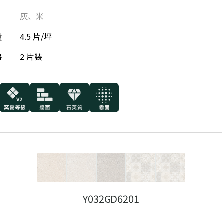
灰
、
米
量
4.5 片/坪
格
2 片裝
Y032GD6201