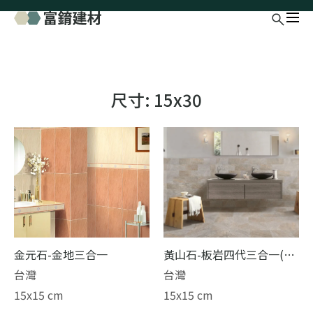
尺寸:
15x30
金元石-金地三合一
黃山石-板岩四代三合一(不
修邊)
台灣
台灣
15x15 cm
15x15 cm