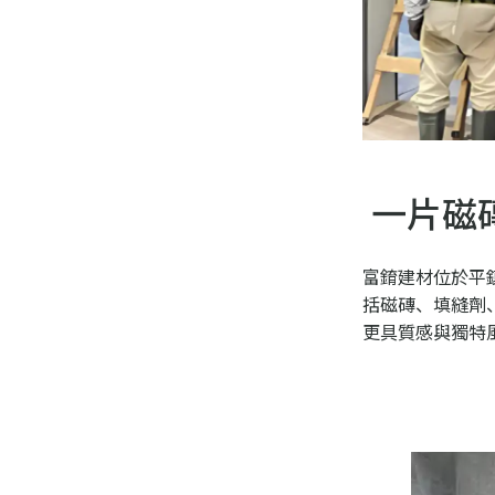
一片磁
富錥建材位於平
括磁磚、填縫劑
更具質感與獨特