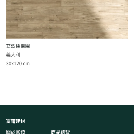
艾歇橡樹園
義大利
30x120 cm
富錥建材
關於富錥
商品總覽